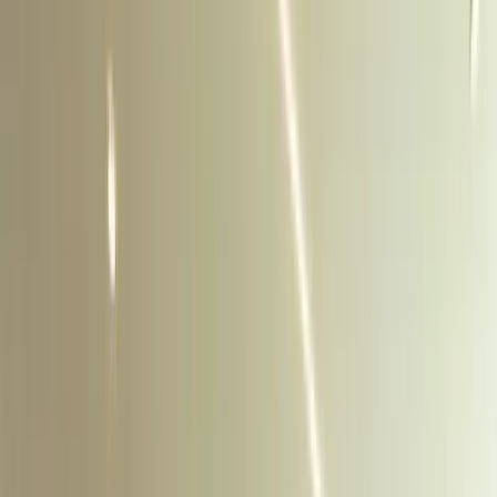
1
/
35