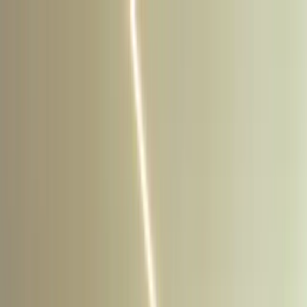
Saltar al contenido
Propiedades
Nosotros
Blog
Afiliados
Contacto
ES
|
EN
Propiedades
Nosotros
Quiénes somos
Nuestro equipo
Servicios
Blog
Afiliados
Contacto
ES
EN
Mis favoritos
WhatsApp
Iniciar sesión
Inicio
/
Propiedades
/
Amplio departamento 3 recamas Playacar, con
acceso a la playa y vistas al mar