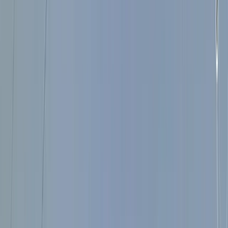
1
/
17