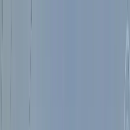
Saltar al contenido
Propiedades
Nosotros
Blog
Afiliados
Contacto
ES
|
EN
Propiedades
Nosotros
Quiénes somos
Nuestro equipo
Servicios
Blog
Afiliados
Contacto
ES
EN
Mis favoritos
WhatsApp
Iniciar sesión
Inicio
/
Propiedades
/
Lote Beachfront Exclusivo en Playa Mujeres |
Luxury Real Estate Riviera Maya