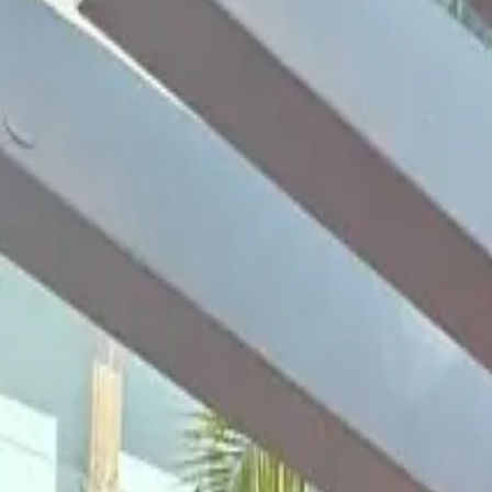
1
/
45