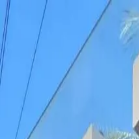
Saltar al contenido
Propiedades
Nosotros
Blog
Afiliados
Contacto
ES
|
EN
Propiedades
Nosotros
Quiénes somos
Nuestro equipo
Servicios
Blog
Afiliados
Contacto
ES
EN
Mis favoritos
WhatsApp
Iniciar sesión
Inicio
/
Propiedades
/
Pentgarden 2 Recámaras en Miraluna, Aldea Zam