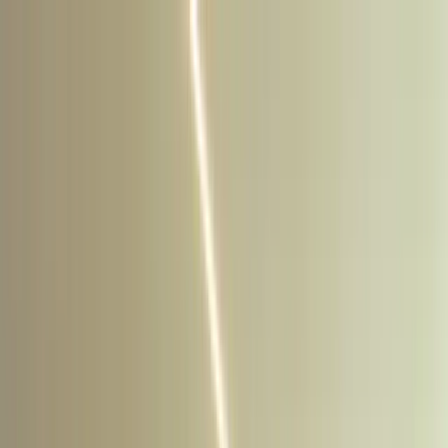
Saltar al contenido
Propiedades
Nosotros
Blog
Afiliados
Contacto
ES
|
EN
Propiedades
Nosotros
Quiénes somos
Nuestro equipo
Servicios
Blog
Afiliados
Contacto
ES
EN
Mis favoritos
WhatsApp
Iniciar sesión
Inicio
/
Propiedades
/
Penthouse Beachfront 2 Recámaras con Vista al
Océano y Rooftop Privado - Aldea Thai