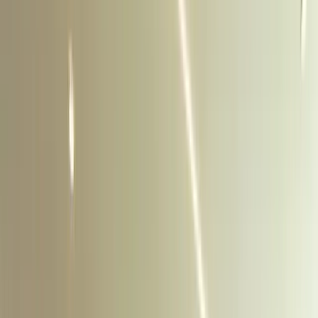
1
/
17